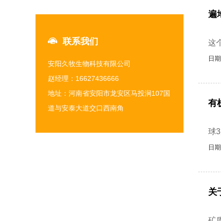
遍
转
联系我们
这
日期
安阳久牧生物科技有限公司
赵经理：16627436666
地址：河南省安阳市龙安区马投涧107国
有
道与安泰大道交口西南角
南
球3
日期
关
有
矿