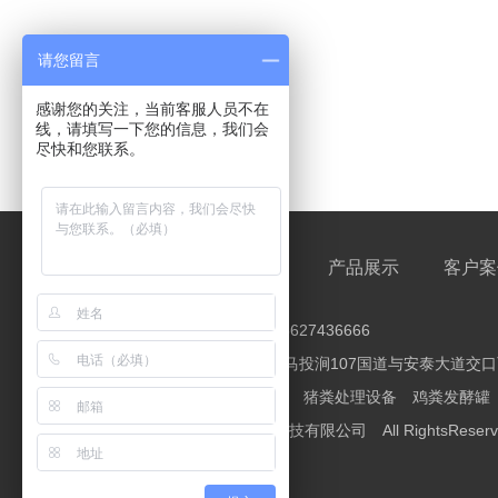
请您留言
感谢您的关注，当前客服人员不在
线，请填写一下您的信息，我们会
尽快和您联系。
网站首页
公司简介
产品展示
客户案
全国服务热线： 赵经理：16627436666
地址：河南省安阳市龙安区马投涧107国道与安泰大道交
产品关键词：
鸡粪处理设备
猪粪处理设备
鸡粪发酵罐
Copyright 安阳久牧生物科技有限公司 All RightsReser