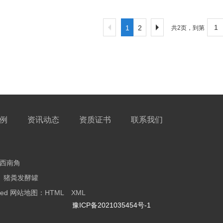
1
2
共2页，到第
例
资讯动态
资质证书
联系我们
口西南角
猪粪发酵罐
ved
网站地图：
HTML
XML
豫ICP备2021035454号-1