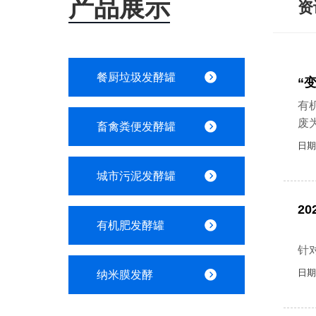
产品展示
资
餐厨垃圾发酵罐
“
有
废
畜禽粪便发酵罐
日期
城市污泥发酵罐
2
有机肥发酵罐
近
针
日期
纳米膜发酵