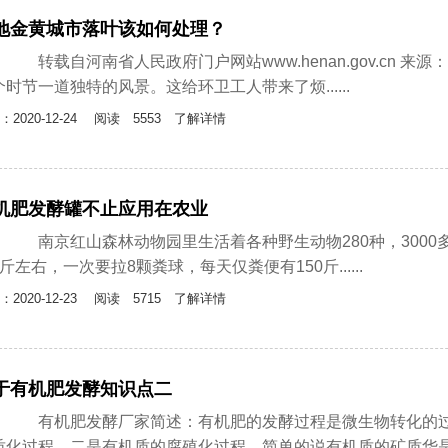
地金黄城市落叶该如何处理？
载自河南省人民政府门户网站www.henan.gov.cn 
个时节一道独特的风景。这给环卫工人带来了烦......
：2020-12-24
阅读 5553 了解详情
机肥发酵罐不止应用在农业
京红山森林动物园里生活着各种野生动物280种，3000多只
斤左右，一次要拉8颗粪球，每天仅粪便有150斤......
：2020-12-23
阅读 5715 了解详情
于有机肥发酵知识点二
机肥发酵厂家简述：有机肥的发酵过程是微生物转化的过程
质化过程，二是有机质的腐殖化过程，简单的说有机质的矿质华是...