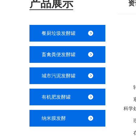
产品展示
资
餐厨垃圾发酵罐
畜禽粪便发酵罐
城市污泥发酵罐
转载自
有机肥发酵罐
寒意
科学
纳米膜发酵
现状
在黄