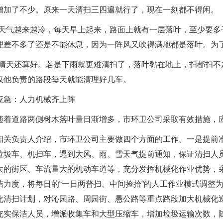
增加了不少。原来一天清扫三四遍就行了，现在一刻都不得闲。
气越来越冷，每天早上起来，路面上就有一层落叶，至少要多干
理差不多了还是不能休息，因为一阵风又吹得满地都是落叶。为
天还算好。若是下雨就更难清扫了，落叶黏在地上，扫都扫不起
仅他负责的路段每天就能清理好几车。
：人力机械齐上阵
道路两侧树木落叶量日渐增多，市环卫公司采取有效措施，应
负责人介绍，市环卫公司主要做四个方面的工作。一是提前准
垃圾车、机扫车，遇到大风、雨、雪天气提前通知，保证清扫人
大的街区、车流量大的机动车道等，充分发挥机械化作业优势，
洁力度，将每日的“一日两普扫、中间捡拾”的人工作业模式调整为
化清扫计划，对沁园路、周园街、愚公路等重点路段加大机械化
充实保洁人员，增派收集车和大型压缩车，增加垃圾运输次数，