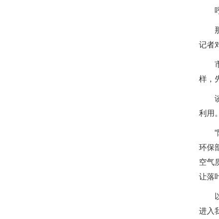
呼唤
那么
记者
市环
样，
谈到
利用
“随
环保
空气
让落
以
进入