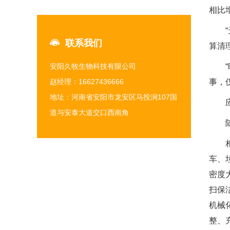
相比
“天
联系我们
算清
安阳久牧生物科技有限公司
“晴
赵经理：16627436666
事，
地址：河南省安阳市龙安区马投涧107国
应急
道与安泰大道交口西南角
随着
相关
车、
密度
扫保
机械
整、