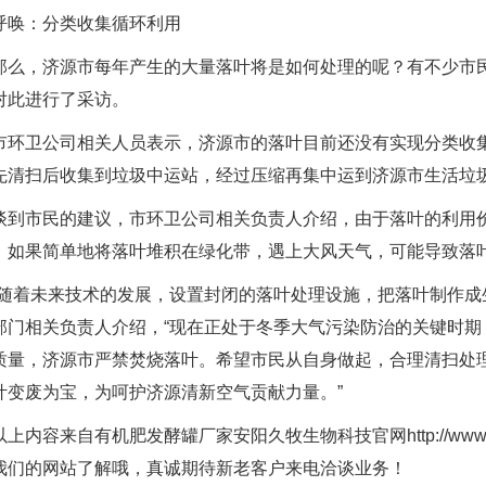
：分类收集循环利用
，济源市每年产生的大量落叶将是如何处理的呢？有不少市民
对此进行了采访。
卫公司相关人员表示，济源市的落叶目前还没有实现分类收集
先清扫后收集到垃圾中运站，经过压缩再集中运到济源市生活垃
市民的建议，市环卫公司相关负责人介绍，由于落叶的利用价
。如果简单地将落叶堆积在绿化带，遇上大风天气，可能导致落
着未来技术的发展，设置封闭的落叶处理设施，把落叶制作成生
部门相关负责人介绍，“现在正处于冬季大气污染防治的关键时
质量，济源市严禁焚烧落叶。希望市民从自身做起，合理清扫处
叶变废为宝，为呵护济源清新空气贡献力量。”
上内容来自
有机肥发酵罐厂家
安阳久牧生物科技官网
http://ww
我们的网站了解哦，真诚期待新老客户来电洽谈业务！