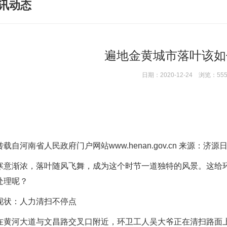
讯动态
遍地金黄城市落叶该如
日期：2020-12-24 浏览：55
河南省人民政府门户网站www.henan.gov.cn 来源：济源
渐浓，落叶随风飞舞，成为这个时节一道独特的风景。这给环
处理呢？
：人力清扫不停点
河大道与文昌路交叉口附近，环卫工人吴大爷正在清扫路面上