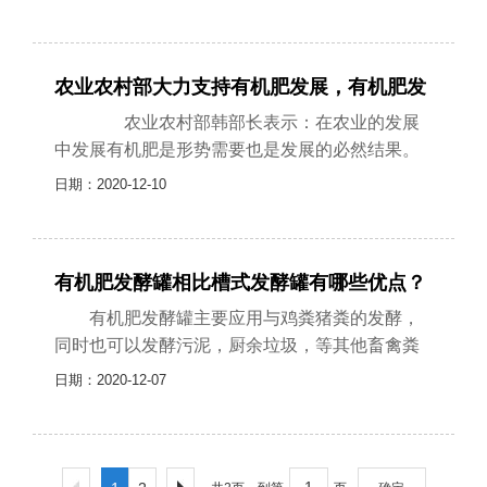
是过量的使用化肥会使得土壤结构遭到......
农业农村部大力支持有机肥发展，有机肥发
酵设备的春天来了！
农业农村部韩部长表示：在农业的发展
中发展有机肥是形势需要也是发展的必然结果。
在未来有机肥一定将会取代化肥。有机肥料富含
日期：2020-12-10
丰富的有机结合物质和作物生长发展所......
有机肥发酵罐相比槽式发酵罐有哪些优点？
有机肥发酵罐主要应用与鸡粪猪粪的发酵，
同时也可以发酵污泥，厨余垃圾，等其他畜禽粪
便的发酵（因为鸡粪和猪粪氮磷钾的含量比较
日期：2020-12-07
高，发酵出来的肥料比较好所以主要发酵......