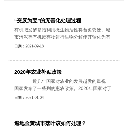
“变废为宝”的无害化处理过程
有机肥发酵是指利用微生物活性将畜禽粪便、城
市污泥等有机废弃物进行生物分解使其转化为有
机肥从而实现“变废为宝”的无害化处理过程。生产
日期：2021-09-18
出的有机肥在土壤改良、有机蔬菜......
2020年农业补贴政策
近几年国家对农业的发展越发的重视，
国家发布了一些列的惠农政策。2020年国家对于
农业的补贴主要针对以下九类人群，让我们一起
日期：2021-01-04
来看看吧。 一、2020年农......
遍地金黄城市落叶该如何处理？