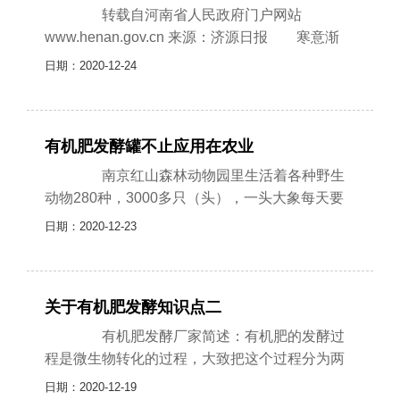
转载自河南省人民政府门户网站
www.henan.gov.cn 来源：济源日报 寒意渐
浓，落叶随风飞舞，成为这个时节一道独特的风
日期：2020-12-24
景。这给环卫工人带来了烦......
有机肥发酵罐不止应用在农业
南京红山森林动物园里生活着各种野生
动物280种，3000多只（头），一头大象每天要
拉8-10次，每个粪球3斤左右，一次要拉8颗粪
日期：2020-12-23
球，每天仅粪便有150斤......
关于有机肥发酵知识点二
有机肥发酵厂家简述：有机肥的发酵过
程是微生物转化的过程，大致把这个过程分为两
个，一是有机质的矿质化过程，二是有机质的腐
日期：2020-12-19