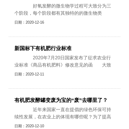
好氧发酵的微生物学过程可大致分为三
个阶段，每个阶段都有其独特的的微生物类
群： 1、产热阶段(中温阶段，升温阶段)发酵
日期：2020-12-16
初期(通常在1-3天)，肥堆中嗜温......
新国标下有机肥行业标准
2020年7月20日国家发布了征求农业行
业标准《商品有机肥料》修改意见的函 大致
内容如下： 1、修改了标准名称 2、修改
日期：2020-12-11
了标准的适用范围 3、术......
有机肥发酵罐变废为宝的“废”去哪里了？
近年来国家一直在提倡的绿色环保可持
续性发展，在农业上的体现有哪些呢？为了提高
产量前十几年农户通常使用化肥来进行施肥，但
日期：2020-12-10