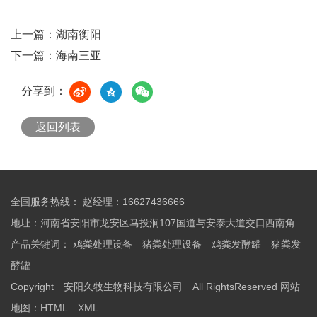
上一篇：
湖南衡阳
下一篇：
海南三亚
分享到：
返回列表
全国服务热线： 赵经理：16627436666
地址：河南省安阳市龙安区马投涧107国道与安泰大道交口西南角
产品关键词：
鸡粪处理设备
猪粪处理设备
鸡粪发酵罐
猪粪发
酵罐
Copyright 安阳久牧生物科技有限公司 All RightsReserved
网站
地图：
HTML
XML