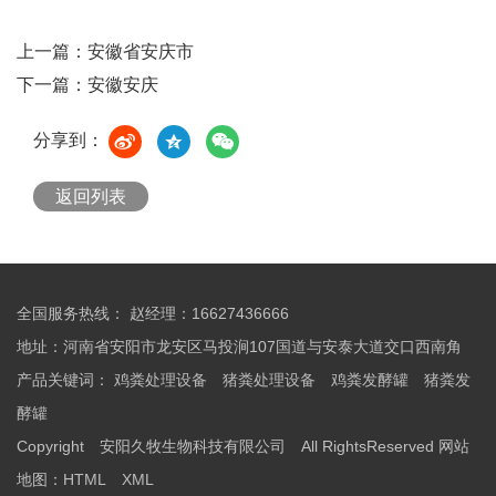
上一篇：
安徽省安庆市
下一篇：
安徽安庆
分享到：
返回列表
全国服务热线： 赵经理：16627436666
地址：河南省安阳市龙安区马投涧107国道与安泰大道交口西南角
产品关键词：
鸡粪处理设备
猪粪处理设备
鸡粪发酵罐
猪粪发
酵罐
Copyright 安阳久牧生物科技有限公司 All RightsReserved
网站
地图：
HTML
XML