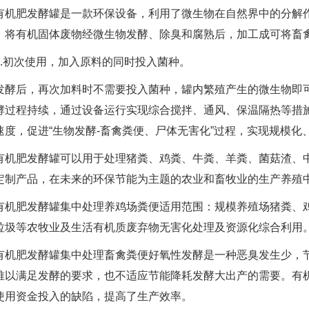
肥发酵罐是一款环保设备，利用了微生物在自然界中的分解作
，将有机固体废物经微生物发酵、除臭和腐熟后，加工成可将畜
初次使用，加入原料的同时投入菌种。
后，再次加料时不需要投入菌种，罐内繁殖产生的微生物即可
酵过程持续，通过设备运行实现综合搅拌、通风、保温隔热等措
速度，促进“生物发酵-畜禽粪便、尸体无害化”过程，实现规模化
肥发酵罐可以用于处理猪粪、鸡粪、牛粪、羊粪、菌菇渣、中
定制产品，在未来的环保节能为主题的农业和畜牧业的生产养殖
肥发酵罐集中处理养鸡场粪便适用范围：规模养殖场猪粪、鸡
垃圾等农牧业及生活有机质废弃物无害化处理及资源化综合利用
肥发酵罐集中处理畜禽粪便好氧性发酵是一种恶臭发生少，节
难以满足发酵的要求，也不适应节能降耗发酵大出产的需要。有
使用资金投入的缺陷，提高了生产效率。