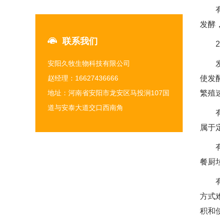
有机
发酵
联系我们
2.
安阳久牧生物科技有限公司
发酵
赵经理：16627436666
使发
地址：河南省安阳市龙安区马投涧107国
繁殖
道与安泰大道交口西南角
有机
属于
有机
餐厨
有机
方式
积和