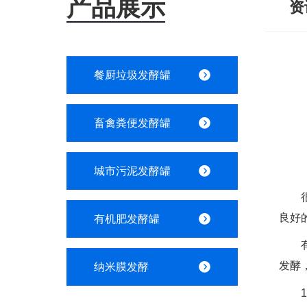
产品展示
资
餐厨垃圾发酵罐
畜禽粪便发酵罐
城市污泥发酵罐
很
良好
有机肥发酵罐
有机
发酵
纳米膜发酵
1、