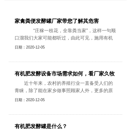
家禽粪便发酵罐厂家带您了解其危害
“庄稼一枝花，全靠粪当家”，这样一句顺
口溜我们大家可能都听过，由此可见，施用有机
肥对于庄稼来说，是非常关键的步骤，那么您可
日期：2020-12-05
能会有疑问，畜禽粪便属于有机肥......
有机肥发酵设备市场需求如何，看厂家久牧
生物来给大家聊聊！
近十年来，农村的养殖行业一直备受人们的
青睐，除了能在家乡做事照顾家人外，更多的原
因是可以赚到钱，比在外打工好很多，可谓好处
日期：2020-12-05
多多。但随着越来越多的人加入这个行......
有机肥发酵罐是什么？