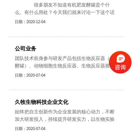
很多朋友不知道有机肥发酵罐是个什
么、有什么用处？今天我们就来讨论一下这个话
题，怎么将鸡粪如何处理成良好的有机肥？
日期：2020-12-04
有机肥发酵罐是一款环保设备，利用了微......
公司业务
团队技术前身参与研发产品包括生物反应器（发
酵罐）、动物细胞生物反应器、生物反应器摇
床、配液罐、灭活罐等整体装备。拥有多年生物
日期：2020-07-04
实验研究经验，结合先进设备的多方考察......
久牧生物科技企业文化
始终把自主创新作为企业发展的核心动力，不断
加大研发投入，持续提升研发实力，以生物实验
室设备研发为技术核心、以土壤修复为工程核
日期：2020-07-04